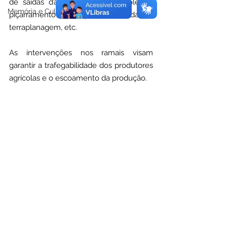
de saídas d’água, retirada de atoleiros, 
Memória e Cultura
piçarramento em algumas localidades, 
terraplanagem, etc.
As intervenções nos ramais visam 
garantir a trafegabilidade dos produtores 
agrícolas e o escoamento da produção.