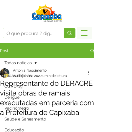
Post
Todas notícias
Antonia Nascimento
Todas notícias
24 de jun. de 2022
1 min de leitura
Representante do DERACRE
COVD-19
visita obras de ramais
Dengue
executadas em parceria com
Vacinômetro
a Prefeitura de Capixaba
Saúde e Saneamento
Educação