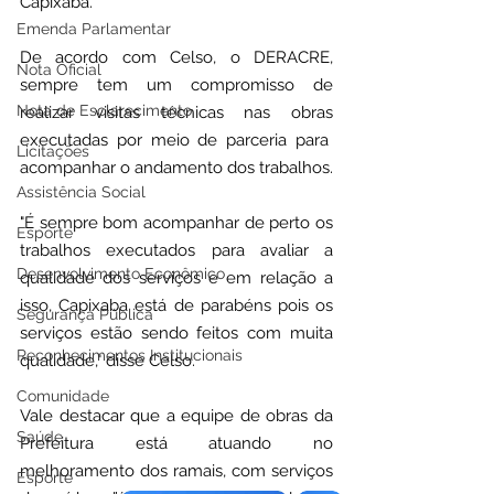
Capixaba.
Emenda Parlamentar
De acordo com Celso, o DERACRE, 
Nota Oficial
sempre tem um compromisso de 
Nota de Esclarecimento
realizar visitas técnicas nas obras 
executadas por meio de parceria para  
Licitações
acompanhar o andamento dos trabalhos.
Assistência Social
"É sempre bom acompanhar de perto os 
Esporte
trabalhos executados para avaliar a 
Desenvolvimento Econômico
qualidade dos serviços e em relação a 
isso, Capixaba está de parabéns pois os 
Segurança Pública
serviços estão sendo feitos com muita 
Reconhecimentos Institucionais
qualidade," disse Celso.
Comunidade
Vale destacar que a equipe de obras da 
Saúde
Prefeitura está atuando no 
melhoramento dos ramais, com serviços 
Esporte