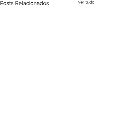
Ver tudo
Posts Relacionados
Audio by
websitevoice.com
Comentários