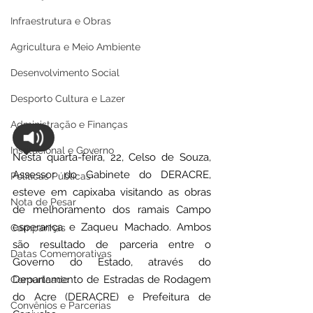
Infraestrutura e Obras
Agricultura e Meio Ambiente
Desenvolvimento Social
Desporto Cultura e Lazer
Administração e Finanças
Institucional e Governo
Nesta quarta-feira, 22, Celso de Souza, 
Assessor do Gabinete do DERACRE, 
Políticas Públicas
esteve em capixaba visitando as obras 
Nota de Pesar
de melhoramento dos ramais Campo 
esperança e Zaqueu Machado. Ambos 
Campanhas
são resultado de parceria entre o 
Datas Comemorativas
Governo do Estado, através do 
Departamento de Estradas de Rodagem 
Comunicado
do Acre (DERACRE) e Prefeitura de 
Convênios e Parcerias