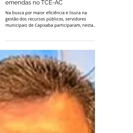
Servidores de Capixaba participam
de Curso sobre transparência de
emendas no TCE-AC
Na busca por maior eficiência e lisura na
gestão dos recursos públicos, servidores
municipais de Capixaba participaram, nesta
terça-feira (26/05), do curso "Transparência e
Rastreabilidade das Emendas Estaduais e
Municipais". A capacitação, promovida pela
Escola de Contas (ESCON) do Tribunal de
Contas do Estado do Acre (TCE-AC), ocorreu de
forma híbrida — presencialmente no Plenário
da instituição e online via plataforma Microsoft
Teams. O treinamento foi totalmente pautado n