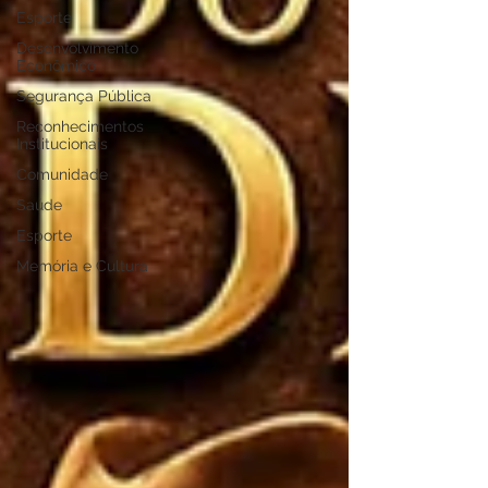
Esporte
Desenvolvimento
Econômico
Segurança Pública
Reconhecimentos
Institucionais
Comunidade
Saúde
Esporte
Memória e Cultura