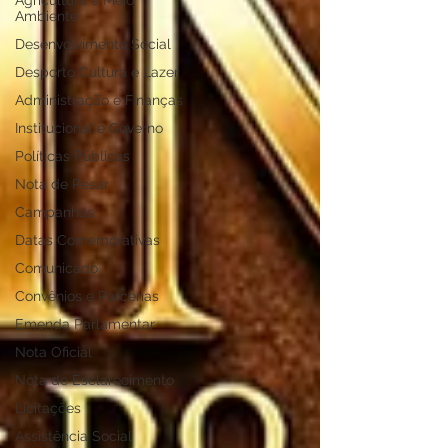
Agricultura e Meio
Ambiente
Desenvolvimento Social
Desporto Cultura e Lazer
Administração e Finanças
Institucional e Governo
Políticas Públicas
Nota de Pesar
Campanhas
Datas Comemorativas
Comunicado
Convênios e Parcerias
Emenda Parlamentar
Nota Oficial
Nota de Esclarecimento
Licitações
Assistência Social