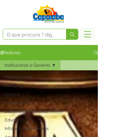
📰Notícias
Institucional e Governo
Todas notícias
COVD-19
Dengue
Vacinômetro
Saúde e Saneamento
Educação
Infraestrutura e Obras