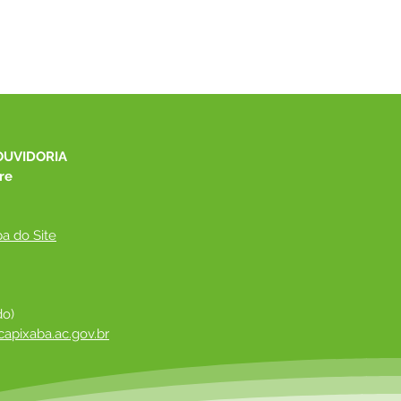
OUVIDORIA
re
a do Site
do)
apixaba.ac.gov.br
 ​