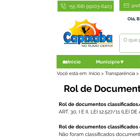
pre
+55 (68) 99203-6403
Olá, 
🏡Início
Município🔽
Você está em: Início > Transparência 
Rol de Documento
Rol de documentos classificados/d
ART. 30, I E II, LEI 12.527/11 (LE
Rol de documentos classificados em
Não foram classificados documento