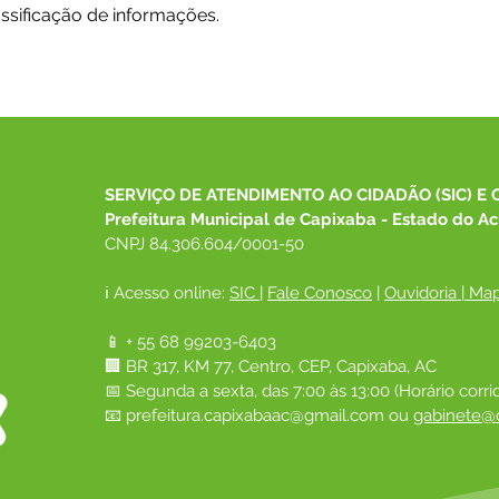
ssificação de informações.
SERVIÇO DE ATENDIMENTO AO CIDADÃO (SIC) E 
Prefeitura Municipal de Capixaba - Estado do Ac
CNPJ 84.306.604/0001-50
ℹ️ Acesso online: 
SIC 
| 
Fale Conosco
 | 
Ouvidoria
|
Map
📱 + 55 68 99203-6403
🏢 BR 317, KM 77, Centro, CEP, Capixaba, AC
📅 Segunda a sexta, das 7:00 às 13:00 (Horário corri
📧 
prefeitura.capixabaac@gmail.com
 ou
gabinete@c