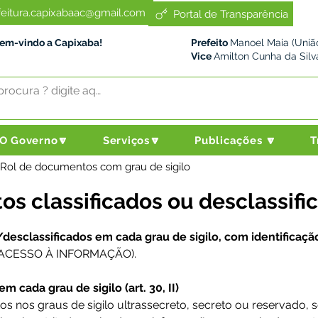
feitura.capixabaac@gmail.com
Portal de Transparência
Bem-vindo a Capixaba!
Prefeito
Manoel Maia (União
Vice
Amilton Cunha da Silv
O Governo🔽
Serviços🔽
Publicações 🔽
T
> Rol de documentos com grau de sigilo
s classificados ou desclassifi
esclassificados em cada grau de sigilo, com identificação 
I DE ACESSO À INFORMAÇÃO).
 cada grau de sigilo (art. 30, II)
s nos graus de sigilo ultrassecreto, secreto ou reservado, 