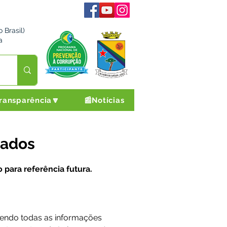
 Brasil)
a
ransparência🔽
📰Notícias
cados
para referência futura. 
sendo todas as informações 