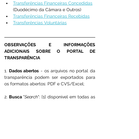
Transferências Financeiras Concedidas
(Duodécimo da Câmara e Outros)
Transferências Financeiras Recebidas
Transferências Voluntárias
OBSERVAÇÕES E INFORMAÇÕES 
ADICIONAIS SOBRE O PORTAL DE 
TRANSPARÊNCIA
1. 
Dados abertos
 - os arquivos no portal da 
transparência podem ser exportados para 
os formatos abertos: PDF e CVS/Excel;
2. 
Busca 
"
Search
": [1] disponível em todas as 
páginas no cabeçalho. [2] Em algumas 
páginas do portal a busca pode ser feita 
também usando as ferramentas de busca 
do navegador (ex.: 
Ctrl + F
);
3. Os 
relatórios de auditoria externa
 podem 