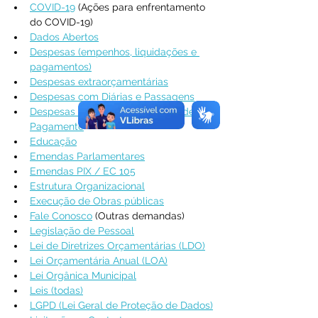
COVID-19
 (Ações para enfrentamento 
do COVID-19)
Dados Abertos
Despesas (empenhos, liquidações e 
pagamentos)
Despesas extraorçamentárias
Despesas com Diárias e Passagens
Despesas com Pessoal / Folhas de 
Pagamento
Educação
Emendas Parlamentares
Emendas PIX / EC 105
Estrutura Organizacional
Execução de Obras públicas
Fale Conosco
 (Outras demandas)
Legislação de Pessoal
Lei de Diretrizes Orçamentárias (LDO)
Lei Orçamentária Anual (LOA)
Lei Orgânica Municipal
Leis (todas)
LGPD (Lei Geral de Proteção de Dados)