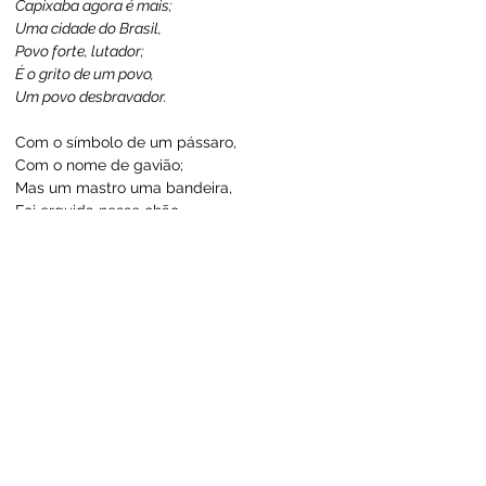
Capixaba agora é mais;
Uma cidade do Brasil,
Povo forte, lutador;
É o grito de um povo,
Um povo desbravador.
Com o símbolo de um pássaro,
Com o nome de gavião;
Mas um mastro uma bandeira,
Foi erguida nesse chão.
Vejo que agora brilha,
Mais uma estrela no Brasil;
Situada aqui no Acre,
Capixaba já surgiu.
Povo forte, varonil,
Capixaba agora é mais;
Uma cidade do Brasil,
Povo forte, lutador;
É o grito de um povo,
Um povo desbravador.