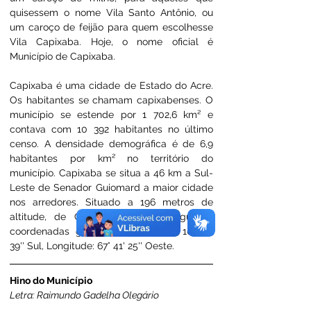
quisessem o nome Vila Santo Antônio, ou 
um caroço de feijão para quem escolhesse 
Vila Capixaba. Hoje, o nome oficial é 
Município de Capixaba.
Capixaba é uma cidade de Estado do Acre. 
Os habitantes se chamam capixabenses. O 
município se estende por 1 702,6 km² e 
contava com 10 392 habitantes no último 
censo. A densidade demográfica é de 6,9 
habitantes por km² no território do 
município. Capixaba se situa a 46 km a Sul-
Leste de Senador Guiomard a maior cidade 
nos arredores. Situado a 196 metros de 
altitude, de Capixaba tem as seguintes 
coordenadas geográficas: Latitude: 10° 33' 
39'' Sul, Longitude: 67° 41' 25'' Oeste. 
Hino do Município
Letra: Raimundo Gadelha Olegário