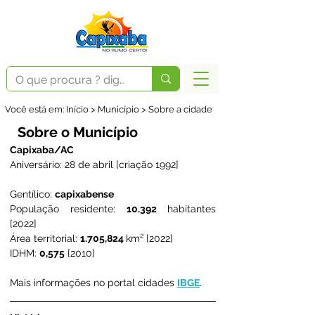
Você está em: Início > Município > Sobre a cidade
Sobre o Município
Capixaba/AC
Aniversário: 28 de abril [criação 1992]
Gentílico: 
capixabense
População residente: 
10.392 
habitantes 
[2022]
Área territorial: 
1.705,824 
km² [2022]
IDHM: 
0,575
 [2010]
Mais informações no portal cidades 
IBGE
.