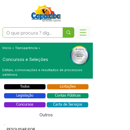
Início > Transparência >
Concursos e Seleções
Editais, convocações e resultados de processos
seletivos.
Todos
Licitações
Legislação
Contas Públicas
Concursos
Carta de Serviços
Outros
PESQUISAR POR