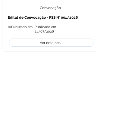
Convocação
Edital de Convocação - PSS N° 001/2026
📅Publicado em
Publicado em
24/07/2026
Ver detalhes
Licitações
Termo de Apostilamento
1° Termo de Apostilamento - Contrato
N°032/2026 - Inexigibilidade N° 006/2026
📅Publicado em
Publicado em
24/07/2026
Ver detalhes