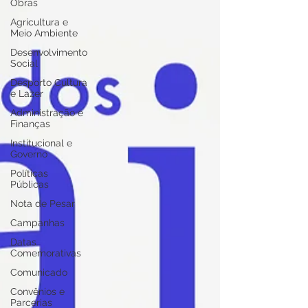
Obras
Agricultura e
Meio Ambiente
Desenvolvimento
Social
Desporto Cultura
e Lazer
Administração e
Finanças
Institucional e
Governo
Políticas
Públicas
Nota de Pesar
Campanhas
Datas
Comemorativas
Comunicado
Convênios e
Parcerias