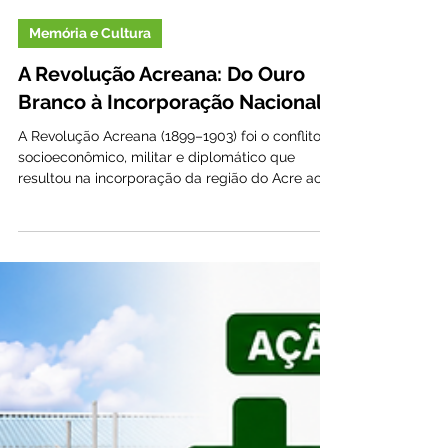
Ascom
há 4 dias
3 min de leitura
Memória e Cultura
A Revolução Acreana: Do Ouro
Branco à Incorporação Nacional
A Revolução Acreana (1899–1903) foi o conflito
socioeconômico, militar e diplomático que
resultou na incorporação da região do Acre ao
território brasileiro. Diferentemente das demais
unidades federativas, o Acre foi a única a ser
integrado ao Brasil por meio da combinação
entre um movimento armado liderado por seus
próprios habitantes e um acordo diplomático
internacional. A Raiz do Conflito: A Febre da
Borracha No final do século XIX, a borracha
extraída da seringueira (Hev