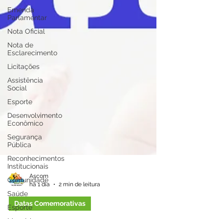
Emenda
Parlamentar
Nota Oficial
Nota de
Esclarecimento
Licitações
Assistência
Social
Esporte
Desenvolvimento
Econômico
Segurança
Pública
Reconhecimentos
Institucionais
Comunidade
Ascom
Saúde
há 1 dia
2 min de leitura
Esporte
Datas Comemorativas