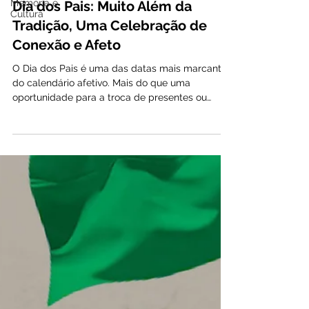
Memória e
Cultura
Dia dos Pais: Muito Além da
Tradição, Uma Celebração de
Conexão e Afeto
O Dia dos Pais é uma das datas mais marcantes
do calendário afetivo. Mais do que uma
oportunidade para a troca de presentes ou
almoços em família, o momento convida a uma
reflexão profunda sobre o papel da figura
paterna na formação emocional, no
desenvolvimento e no bem-estar das futuras
gerações. A Evolução da Paternidade: A Era do
Pai Presente Nas últimas décadas, o conceito
de paternidade passou por transformações
significativas. O modelo tradicional do pai
associado excl