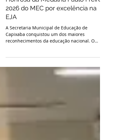
Capixaba recebe Menção
Honrosa da Medalha Paulo Freire
2026 do MEC por excelência na
EJA
A Secretaria Municipal de Educação de
Capixaba conquistou um dos maiores
reconhecimentos da educação nacional. O
município foi agraciado pelo Ministério da
Educação (MEC) com a Menção Honrosa —
Medalha Paulo Freire 2026, prêmio que celebra
o trabalho desenvolvido na Educação de Jovens
e Adultos (EJA) ao longo do ano de 2025. Com a
distinção, Capixaba se posiciona oficialmente
entre as experiências pedagógicas mais
qualificadas e eficientes do Brasil. O grande
destaque da insc