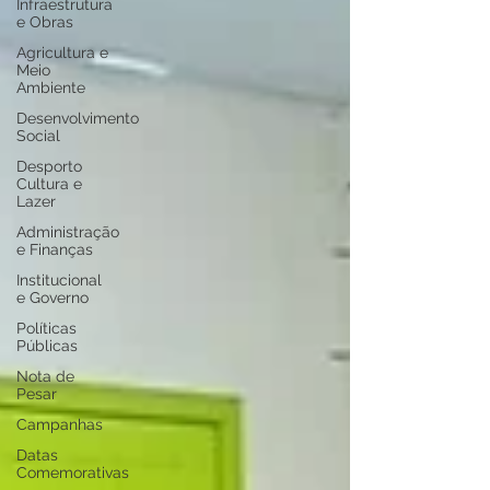
Infraestrutura
e Obras
Agricultura e
Meio
Ambiente
Desenvolvimento
Social
Desporto
Cultura e
Lazer
Administração
e Finanças
Institucional
e Governo
Políticas
Públicas
Nota de
Pesar
Campanhas
Datas
Comemorativas