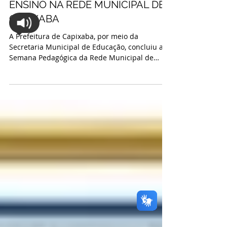
PROFISSIONAIS E FORTALECE
ENSINO NA REDE MUNICIPAL DE
CAPIXABA
A Prefeitura de Capixaba, por meio da
Secretaria Municipal de Educação, concluiu a
Semana Pedagógica da Rede Municipal de
Ensino, realizada entre os dias 27 e 29 de julho,
com mais de 40 horas de formação voltadas ao
fortalecimento da prática pedagógica e à
melhoria da aprendizagem dos estudantes. A
programação reuniu professores da Educação
Infantil, dos Anos Iniciais, da Educação
Especial, gestores, coordenadores de ensino,
coordenadores pedagógicos, mediadores,
profissio