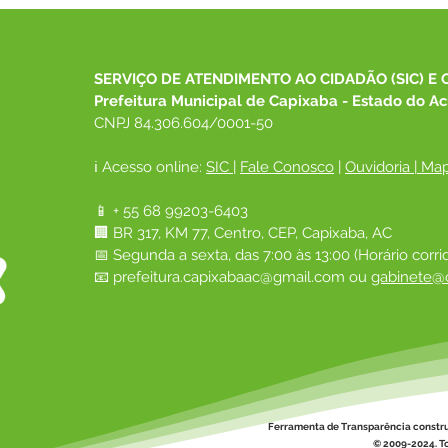
SERVIÇO DE ATENDIMENTO AO CIDADÃO (SIC) E 
Prefeitura Municipal de Capixaba - Estado do Ac
CNPJ 84.306.604/0001-50
ℹ️ Acesso online: 
SIC 
| 
Fale Conosco
 | 
Ouvidoria
|
Map
📱 + 55 68 99203-6403
🏢 BR 317, KM 77, Centro, CEP, Capixaba, AC
📅 Segunda a sexta, das 7:00 às 13:00 (Horário corri
📧 
prefeitura.capixabaac@gmail.com
 ou
gabinete@c
Ferramenta de Transparência constr
© 2009-2024. To