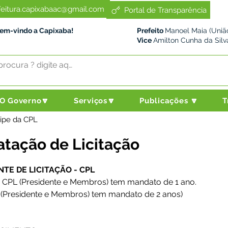
feitura.capixabaac@gmail.com
Portal de Transparência
Bem-vindo a Capixaba!
Prefeito
Manoel Maia (União
Vice
Amilton Cunha da Silv
O Governo🔽
Serviços🔽
Publicações 🔽
T
uipe da CPL
tação de Licitação
E DE LICITAÇÃO - CPL 
 CPL (Presidente e Membros) tem mandato de 1 ano.
 
(Presidente e Membros) tem mandato de 2 anos)