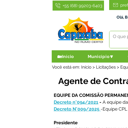
pre
+55 (68) 99203-6403
Olá, 
🏡Início
Município🔽
Você está em: Início > Licitações > Eq
Agente de Contra
EQUIPE DA COMISSÃO PERMANENT
Decreto n°094/2021
 - 
A equipe da
Decreto N°009/2025 
-Equipe CPL
Presidente 