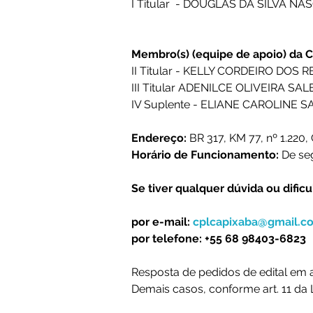
I Titular  - 
DOUGLAS DA SILVA NA
Membro(s) (equipe de apoio) da C
II Titular - 
KELLY CORDEIRO DOS RE
III 
Titular
 ADENILCE OLIVEIRA SAL
IV Suplente - ELIANE CAROLINE 
Endereço: 
BR 317, KM 77, nº 1.220
Horário de Funcionamento: 
De seg
Se tiver qualquer dúvida ou dific
por e-mail: 
cplcapixaba@gmail.c
por telefone: +55 68 98403-6823
Resposta de pedidos de edital em a
Demais casos, conforme art. 11 da L