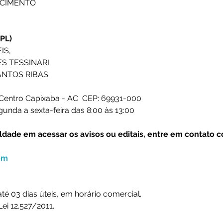
SCIMENTO
PL)
IS,
ES TESSINARI
SANTOS RIBAS
, Centro Capixaba - AC  CEP: 69931-000
unda a sexta-feira das 8:00 às 13:00
uldade em acessar os avisos ou editais, entre em contato 
om
té 03 dias úteis, em horário comercial.
ei 12.527/2011.