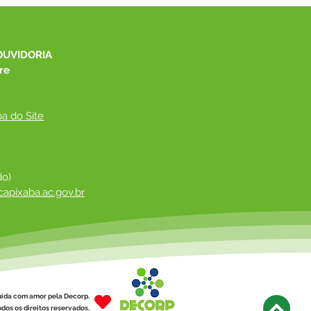
OUVIDORIA
re
a do Site
do)
apixaba.ac.gov.br
 ​
uída com amor pela Decorp.
dos os direitos reservados.