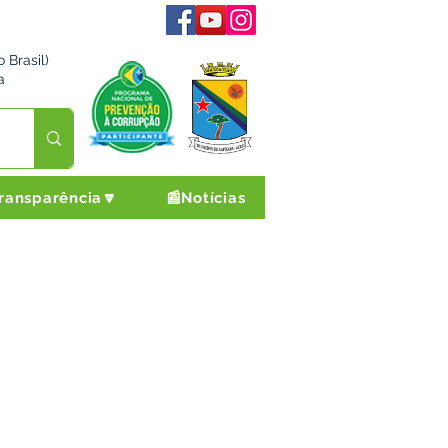
 Brasil)
a
ransparência🔽
📰Notícias