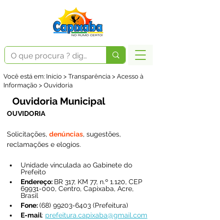
Você está em: Início > Transparência > Acesso à
Informação > Ouvidoria
Ouvidoria Municipal
OUVIDORIA
Solicitações, 
denúncias
, sugestões, 
reclamações e elogios.
Unidade vinculada ao Gabinete do 
Prefeito
Endereço: 
BR 317, KM 77, n.º 1.120, CEP 
69931-000, Centro, Capixaba, Acre, 
Brasil
Fone: 
(68) 
99203-6403 (Prefeitura)
E-mail
: 
prefeitura.capixaba@gmail.com