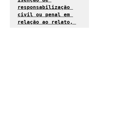
responsabilização 
civil ou penal em 
relação ao relato, 
exceto se o 
informante tiver 
apresentado, de modo 
consciente, 
informações ou 
provas falsas
. 
(Grifo nosso)
Acesso ao Sistema da Ouvidoria 
(denúncias)
Decreto de Regulamentação de 
proteção ao usuário denunciante 
"reportante"
Saiba como a prefeitura recebe e trata as 
denúncias e protege o anonimato do 
denunciante