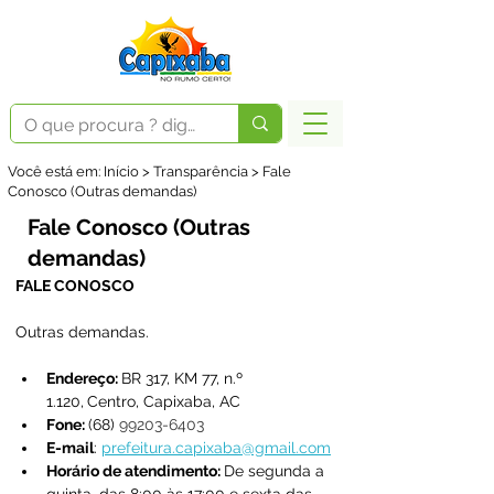
Você está em: Início > Transparência > Fale
Conosco (Outras demandas)
Fale Conosco (Outras
demandas)
FALE CONOSCO
Outras demandas.
Endereço: 
BR 317, KM 77, n.º 
1.120,
Centro, Capixaba, AC
Fone: 
(68) 
99203-6403
E-mail
: 
prefeitura.capixaba@gmail.com
Horário de atendimento: 
De segunda a 