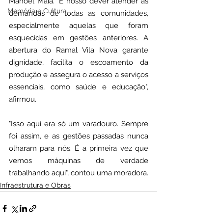
Manoel Maia. "É nosso dever atender às 
Memória e Cultura
demandas de todas as comunidades, 
especialmente aquelas que foram 
esquecidas em gestões anteriores. A 
abertura do Ramal Vila Nova garante 
dignidade, facilita o escoamento da 
produção e assegura o acesso a serviços 
essenciais, como saúde e educação", 
afirmou.
"Isso aqui era só um varadouro. Sempre 
foi assim, e as gestões passadas nunca 
olharam para nós. É a primeira vez que 
vemos máquinas de verdade 
trabalhando aqui", contou uma moradora.
Infraestrutura e Obras