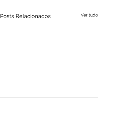
Ver tudo
Posts Relacionados
Audio by
websitevoice.com
Comentários