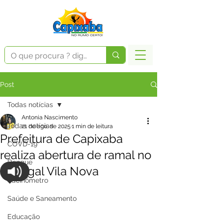
Post
Todas notícias
Antonia Nascimento
Todas notícias
21 de ago. de 2025
1 min de leitura
Prefeitura de Capixaba
COVD-19
realiza abertura de ramal no
Dengue
Seringal Vila Nova
Vacinômetro
Saúde e Saneamento
Educação