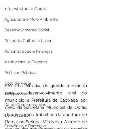
Infraestrutura e Obras
Agricultura e Meio Ambiente
Desenvolvimento Social
Desporto Cultura e Lazer
Administração e Finanças
Institucional e Governo
Políticas Públicas
Nota de Pesar
Em uma iniciativa de grande relevância 
para o desenvolvimento rural do 
Campanhas
município, a Prefeitura de Capixaba, por 
Datas Comemorativas
meio da Secretaria Municipal de Obras, 
deu início aos trabalhos de abertura de 
Comunicado
Ramal no Seringal Vila Nova. A frente de 
Convênios e Parcerias