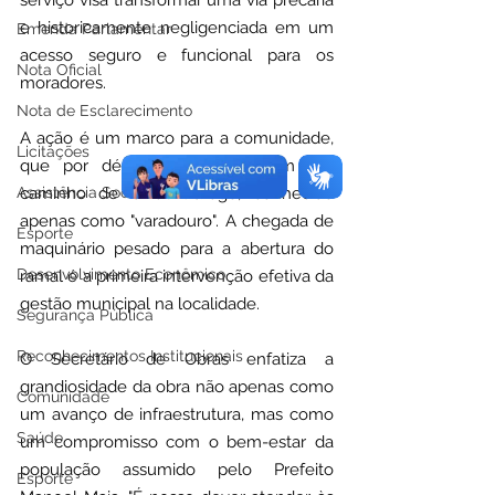
serviço visa transformar uma via precária 
e historicamente negligenciada em um 
Emenda Parlamentar
acesso seguro e funcional para os 
Nota Oficial
moradores.
Nota de Esclarecimento
A ação é um marco para a comunidade, 
Licitações
que por décadas conviveu com um 
Assistência Social
caminho de difícil tráfego, conhecido 
apenas como "varadouro". A chegada de 
Esporte
maquinário pesado para a abertura do 
Desenvolvimento Econômico
ramal é a primeira intervenção efetiva da 
gestão municipal na localidade.
Segurança Pública
Reconhecimentos Institucionais
O Secretário de Obras enfatiza a 
grandiosidade da obra não apenas como 
Comunidade
um avanço de infraestrutura, mas como 
Saúde
um compromisso com o bem-estar da 
população assumido pelo Prefeito 
Esporte