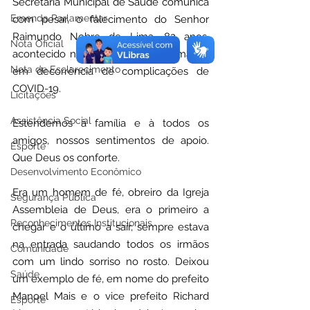
Secretaria Municipal de Saúde comunica 
Emenda Parlamentar
com pesar, o falecimento do Senhor 
Raimundo Nobre de Lima, 82 anos, 
Nota Oficial
acontecido neste sábado , 20 de março, 
Nota de Esclarecimento
em decorrência de complicações de 
COVID-19.
Licitações
Assistência Social
Estendemos à família e à todos os 
amigos, nossos sentimentos de apoio. 
Esporte
Que Deus os conforte. 
Desenvolvimento Econômico
Era um homem de fé, obreiro da Igreja 
Segurança Pública
Assembleia de Deus, era o primeiro a 
Reconhecimentos Institucionais
chegar e o último a sair, sempre estava 
na entrada saudando todos os irmãos 
Comunidade
com um lindo sorriso no rosto. Deixou 
Saúde
um exemplo de fé, em nome do prefeito 
Manoel Mais e o vice prefeito Richard 
Esporte