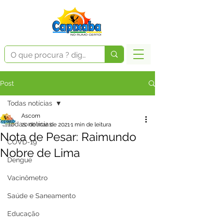
Post
Todas notícias
Ascom
Todas notícias
20 de mar. de 2021
1 min de leitura
Nota de Pesar: Raimundo
COVD-19
Nobre de Lima
Dengue
Vacinômetro
Saúde e Saneamento
Educação