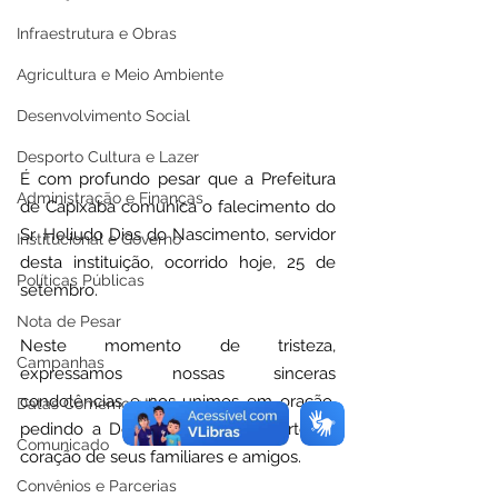
Infraestrutura e Obras
Agricultura e Meio Ambiente
Desenvolvimento Social
Desporto Cultura e Lazer
É com profundo pesar que a Prefeitura 
Administração e Finanças
de Capixaba comunica o falecimento do 
Sr. Heliudo Dias do Nascimento, servidor 
Institucional e Governo
desta instituição, ocorrido hoje, 25 de 
Políticas Públicas
setembro.
Nota de Pesar
Neste momento de tristeza, 
Campanhas
expressamos nossas sinceras 
condolências e nos unimos em oração, 
Datas Comemorativas
pedindo a Deus que traga conforto ao 
Comunicado
coração de seus familiares e amigos.
Convênios e Parcerias