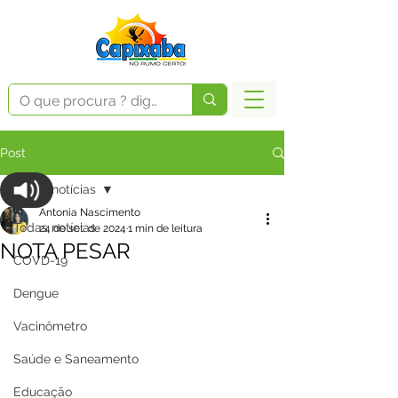
Post
Todas notícias
Antonia Nascimento
Todas notícias
24 de set. de 2024
1 min de leitura
NOTA PESAR
COVD-19
Dengue
Vacinômetro
Saúde e Saneamento
Educação