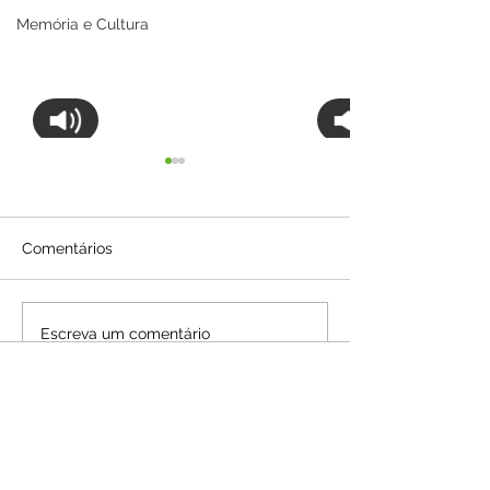
Memória e Cultura
Comentários
Nota de Pesar
Nota de Pesar
Escreva um comentário
Audio by
websitevoice.com