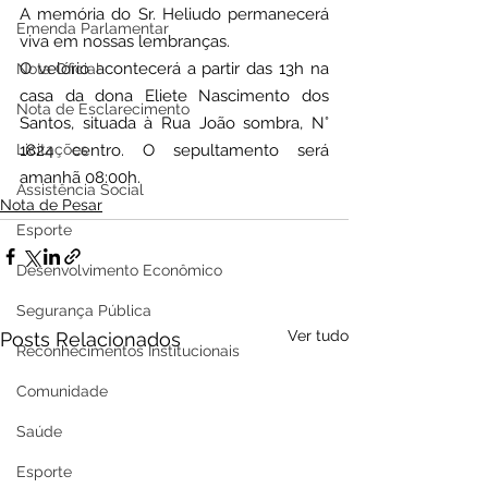
A 
memória do Sr. Heliudo permanecerá 
Emenda Parlamentar
viva em nossas lembranças.
O velório acontecerá a partir das 13h na 
Nota Oficial
casa da dona Eliete Nascimento dos 
Nota de Esclarecimento
Santos, situada à Rua João sombra, N° 
Licitações
1824 centro. O sepultamento será 
amanhã 08:00h.
Assistência Social
Nota de Pesar
Esporte
Desenvolvimento Econômico
Segurança Pública
Ver tudo
Posts Relacionados
Reconhecimentos Institucionais
Comunidade
Saúde
Esporte