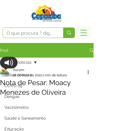
Post
Todas notícias
Ascom
Todas notícias
18 de mar. de 2021
1 min de leitura
Nota de Pesar: Moacy
COVD-19
Menezes de Oliveira
Dengue
Vacinômetro
Saúde e Saneamento
Educação