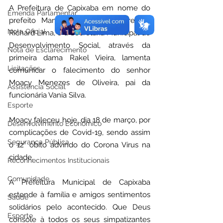
A Prefeitura de Capixaba em nome do 
Emenda Parlamentar
prefeito Manoel Maia e vice prefeito 
Nota Oficial
Richard Lima, e a Secretaria Municipal de 
Desenvolvimento Social, através da 
Nota de Esclarecimento
primeira dama Rakel Vieira, lamenta 
Licitações
comunicar o falecimento do senhor 
Moacy Menezes de Oliveira, pai da 
Assistência Social
funcionária Vania Silva.
Esporte
Moacy faleceu hoje, dia 18 de março, por 
Desenvolvimento Econômico
complicações de Covid-19, sendo assim 
Segurança Pública
o 12° óbito advindo do Corona Vírus na 
cidade.
Reconhecimentos Institucionais
Comunidade
A Prefeitura Municipal de Capixaba 
estende à família e amigos sentimentos 
Saúde
solidários pelo acontecido. Que Deus 
Esporte
console à todos os seus simpatizantes 