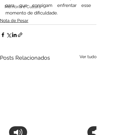
para que consigam enfrentar esse 
Memória e Cultura
momento de dificuldade.
Nota de Pesar
Ver tudo
Posts Relacionados