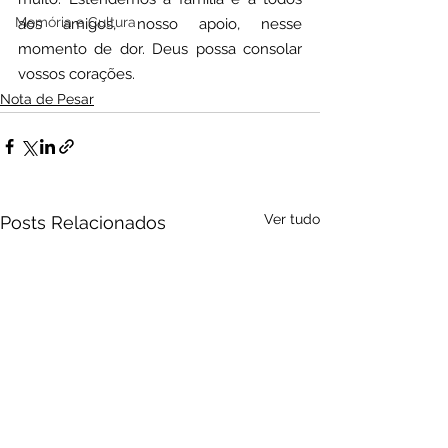
Memória e Cultura
aos amigos, nosso apoio, nesse 
momento de dor. Deus possa consolar 
vossos corações.
Nota de Pesar
Ver tudo
Posts Relacionados