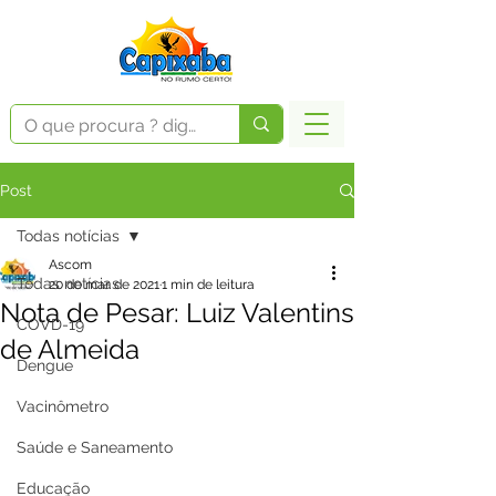
Post
Todas notícias
Ascom
Todas notícias
20 de mar. de 2021
1 min de leitura
Nota de Pesar: Luiz Valentins
COVD-19
de Almeida
Dengue
Vacinômetro
Saúde e Saneamento
Educação