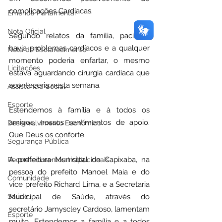
complicações Cardíacas.
Emenda Parlamentar
Nota Oficial
Segundo relatos da família, paciente 
havia problemas cardíacos e a qualquer 
Nota de Esclarecimento
momento poderia enfartar, o mesmo 
Licitações
estava aguardando cirurgia cardíaca que 
aconteceria nesta semana.
Assistência Social
Esporte
Estendemos à família e à todos os 
amigos, nossos sentimentos de apoio. 
Desenvolvimento Econômico
Que Deus os conforte.
Segurança Pública
A prefeitura Municipal de Capixaba, na 
Reconhecimentos Institucionais
pessoa do prefeito Manoel Maia e do 
Comunidade
vice prefeito Richard Lima, e a Secretaria 
Saúde
Municipal de Saúde, através do 
secretário Jamyscley Cardoso, lamentam 
Esporte
muito. Estendemos a família e a todos 