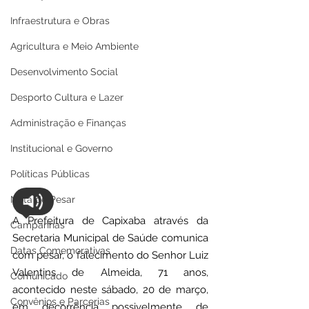
Infraestrutura e Obras
Agricultura e Meio Ambiente
Desenvolvimento Social
Desporto Cultura e Lazer
Administração e Finanças
Institucional e Governo
Políticas Públicas
Nota de Pesar
A Prefeitura de Capixaba através da 
Campanhas
Secretaria Municipal de Saúde comunica 
Datas Comemorativas
com pesar, o falecimento do Senhor Luiz 
Valentins de Almeida, 71 anos, 
Comunicado
acontecido neste sábado, 20 de março, 
Convênios e Parcerias
em decorrência possivelmente de 