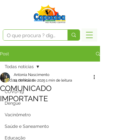
Post
Todas notícias
Antonia Nascimento
Todas notícias
14 de mai. de 2025
1 min de leitura
COMUNICADO
COVD-19
IMPORTANTE
Dengue
Vacinômetro
Saúde e Saneamento
Educação