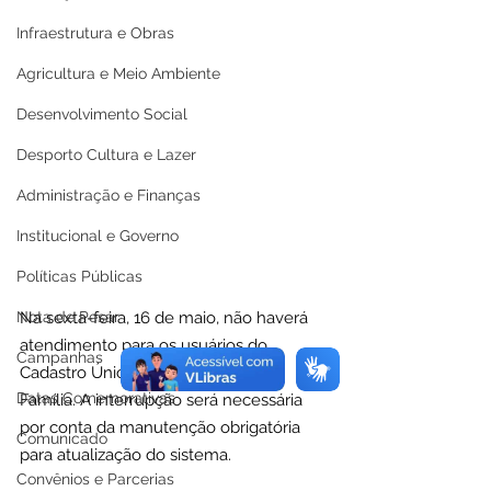
Infraestrutura e Obras
Agricultura e Meio Ambiente
Desenvolvimento Social
Desporto Cultura e Lazer
Administração e Finanças
Institucional e Governo
Políticas Públicas
Nota de Pesar
Na sexta-feira, 16 de maio, não haverá 
atendimento para os usuários do 
Campanhas
Cadastro Único e Programa Bolsa 
Datas Comemorativas
Família. A interrupção será necessária 
por conta da manutenção obrigatória 
Comunicado
para atualização do sistema.
Convênios e Parcerias