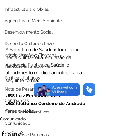
Infraestrutura e Obras
Agricultura e Meio Ambiente
Desenvolvimento Social
Desporto Cultura e Lazer
A Secretaria de Saúde informa que 
Administração e Finanças
nesta quinta-feira, em razão da 
Audiência Pública da Saúde, o 
Institucional e Governo
atendimento médico acontecerá da 
Políticas Públicas
seguinte forma:
Nota de Pesar
UBS Luiz Fernando: 
Tarde
Campanhas
UBS Idelfonso Cordeiro de Andrade: 
Tarde e Noite.
Datas Comemorativas
Comunicado
Comunicado
Convênios e Parcerias