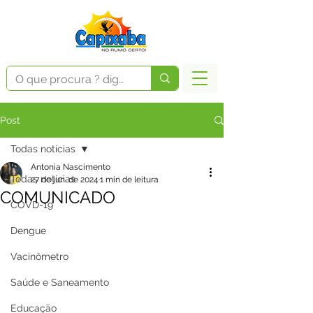
Post
Todas notícias
Antonia Nascimento
Todas notícias
27 de jun. de 2024
1 min de leitura
COMUNICADO
COVD-19
Dengue
Vacinômetro
Saúde e Saneamento
Educação