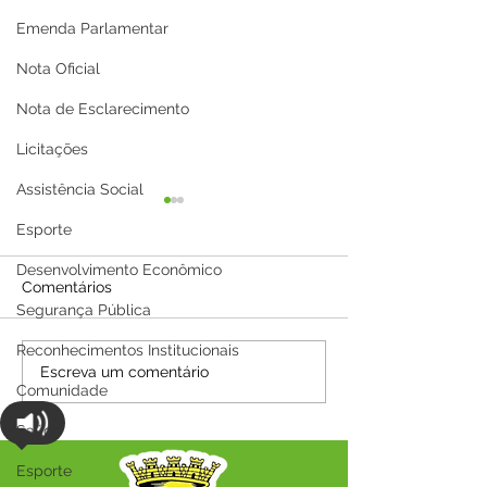
Emenda Parlamentar
Nota Oficial
Nota de Esclarecimento
Licitações
Assistência Social
Esporte
Desenvolvimento Econômico
Comentários
Segurança Pública
Reconhecimentos Institucionais
Capixaba Anuncia
CONVITE - RE
Escreva um comentário
Comunidade
Processo Seletivo para
ECUMÊNICA
Diversas Áreas com
Saúde
Oportunidades em
Níveis Fundamental,
Esporte