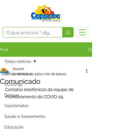
Post
Todas notícias
Ascom
Todas notícias
20 de mar. de 2021
1 min de leitura
Comunicado
COVD-19
Contatos telefônicos da equipe de 
Dengue
monitoramento do COVID-19.
Vacinômetro
Saúde e Saneamento
Educação