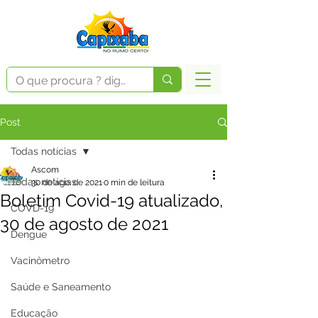
Post
Todas notícias
Ascom
Todas notícias
30 de ago. de 2021
0 min de leitura
Boletim Covid-19 atualizado,
COVD-19
30 de agosto de 2021
Dengue
Vacinômetro
Saúde e Saneamento
Educação