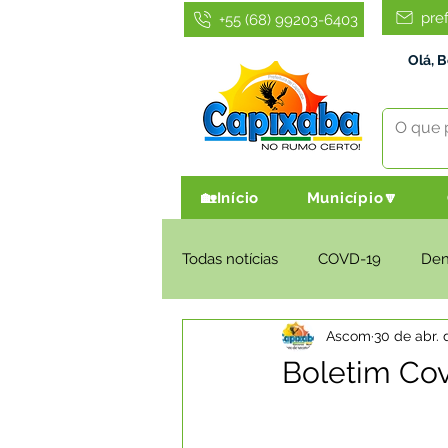
pre
+55 (68) 99203-6403
Olá, 
🏡Início
Município🔽
Todas notícias
COVD-19
De
Ascom
30 de abr. 
Infraestrutura e Obras
Agri
Boletim Cov
Administração e Finanças
I