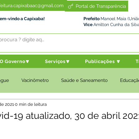
feitura.capixabaac@gmail.com
Portal de Transparência
Bem-vindo a Capixaba!
Prefeito
Manoel Maia (União
Vice
Amilton Cunha da Silv
O Governo🔽
Serviços🔽
Publicações 🔽
T
ngue
Vacinômetro
Saúde e Saneamento
Educaçã
de 2021
0 min de leitura
cultura e Meio Ambiente
Desenvolvimento Social
Despo
id-19 atualizado, 30 de abril 202
nstitucional e Governo
Políticas Públicas
Nota de Pesar