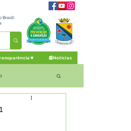
 Brasil)
a
ransparência🔽
📰Notícias
o
rto Cultura e Lazer
1
Campanhas