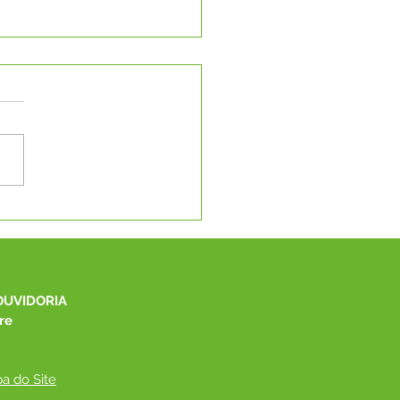
eitura de Capixaba
be o Programa Saúde
rante e realiza
dimentos para toda
ulação
OUVIDORIA
re
a do Site