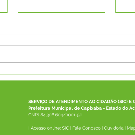
Boletim Covid-19 do dia
Pref
07/03/2022
rece
Itine
aten
pop
SERVIÇO DE ATENDIMENTO AO CIDADÃO (SIC) E 
Prefeitura Municipal de Capixaba - Estado do Ac
CNPJ 84.306.604/0001-50
ℹ️ Acesso online: 
SIC 
| 
Fale Conosco
 | 
Ouvidoria
|
Map