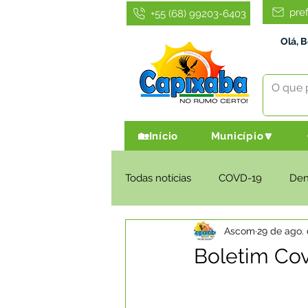
pre
+55 (68) 99203-6403
Olá, 
🏡Início
Município🔽
Todas notícias
COVD-19
De
Ascom
29 de ago.
Infraestrutura e Obras
Agri
Boletim Cov
Administração e Finanças
I