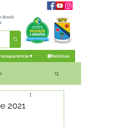
 Brasil)
a
ransparência🔽
📰Notícias
o
rto Cultura e Lazer
de 2021
Campanhas