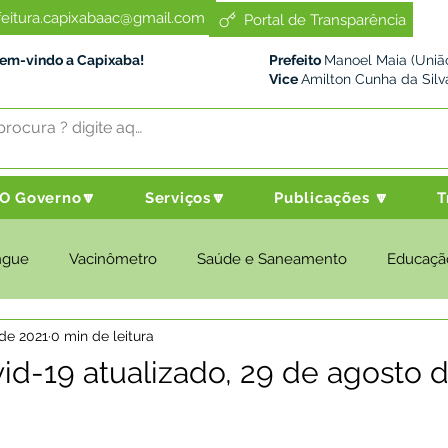
feitura.capixabaac@gmail.com
Portal de Transparência
Bem-vindo a Capixaba!
Prefeito
Manoel Maia (União
Vice
Amilton Cunha da Silv
O Governo🔽
Serviços🔽
Publicações 🔽
T
ngue
Vacinômetro
Saúde e Saneamento
Educaçã
 de 2021
0 min de leitura
cultura e Meio Ambiente
Desenvolvimento Social
Despo
id-19 atualizado, 29 de agosto 
nstitucional e Governo
Políticas Públicas
Nota de Pesar