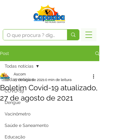
Post
Todas notícias
Ascom
Todas notícias
27 de ago. de 2021
0 min de leitura
Boletim Covid-19 atualizado,
COVD-19
27 de agosto de 2021
Dengue
Vacinômetro
Saúde e Saneamento
Educação