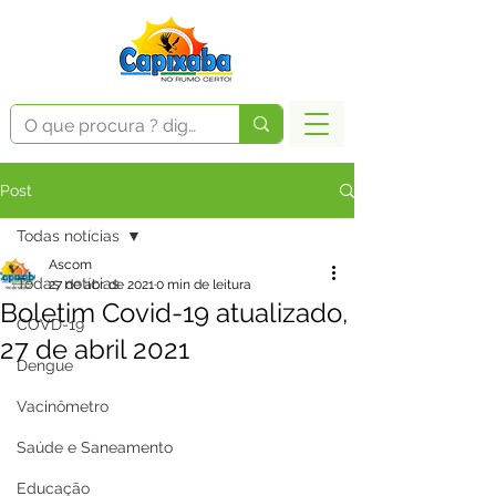
Post
Todas notícias
Ascom
Todas notícias
27 de abr. de 2021
0 min de leitura
Boletim Covid-19 atualizado,
COVD-19
27 de abril 2021
Dengue
Vacinômetro
Saúde e Saneamento
Educação