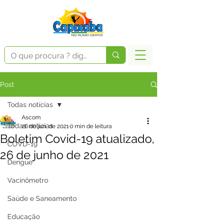
Post
Todas notícias
Ascom
Todas notícias
26 de jun. de 2021
0 min de leitura
Boletim Covid-19 atualizado,
COVD-19
26 de junho de 2021
Dengue
Vacinômetro
Saúde e Saneamento
Educação