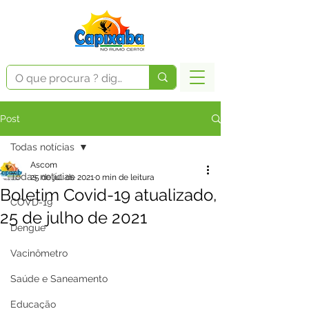
Post
Todas notícias
Ascom
Todas notícias
25 de jul. de 2021
0 min de leitura
Boletim Covid-19 atualizado,
COVD-19
25 de julho de 2021
Dengue
Vacinômetro
Saúde e Saneamento
Educação