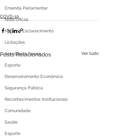
Emenda Parlamentar
COVD-19
Nota Oficial
Nota de Esclarecimento
Licitações
Ver tudo
Posts Relacionados
Assistência Social
Esporte
Desenvolvimento Econômico
Segurança Pública
Reconhecimentos Institucionais
Comunidade
Saúde
Esporte