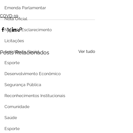
Emenda Parlamentar
COVD-19
Nota Oficial
Nota de Esclarecimento
Licitações
Ver tudo
Posts Relacionados
Assistência Social
Esporte
Desenvolvimento Econômico
Segurança Pública
Reconhecimentos Institucionais
Comunidade
Saúde
Esporte