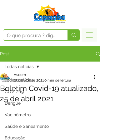
Post
Todas notícias
Ascom
Todas notícias
25 de abr. de 2021
0 min de leitura
Boletim Covid-19 atualizado,
COVD-19
25 de abril 2021
Dengue
Vacinômetro
Saúde e Saneamento
Educação