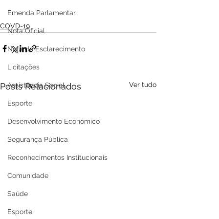
Emenda Parlamentar
COVD-19
Nota Oficial
Nota de Esclarecimento
Licitações
Ver tudo
Posts Relacionados
Assistência Social
Esporte
Desenvolvimento Econômico
Segurança Pública
Reconhecimentos Institucionais
Comunidade
Saúde
Esporte