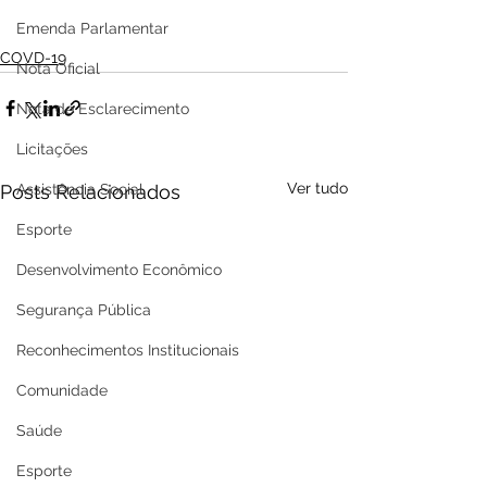
Emenda Parlamentar
COVD-19
Nota Oficial
Nota de Esclarecimento
Licitações
Ver tudo
Posts Relacionados
Assistência Social
Esporte
Desenvolvimento Econômico
Segurança Pública
Reconhecimentos Institucionais
Comunidade
Saúde
Esporte