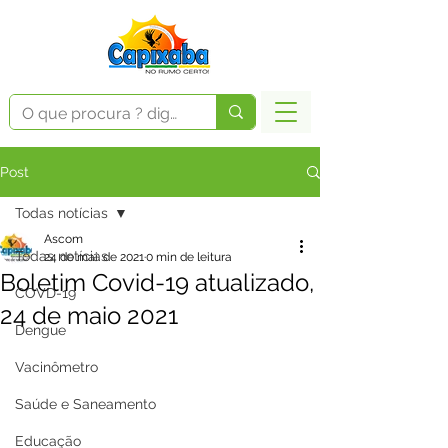
Post
Todas notícias
Ascom
Todas notícias
24 de mai. de 2021
0 min de leitura
Boletim Covid-19 atualizado,
COVD-19
24 de maio 2021
Dengue
Vacinômetro
Saúde e Saneamento
Educação