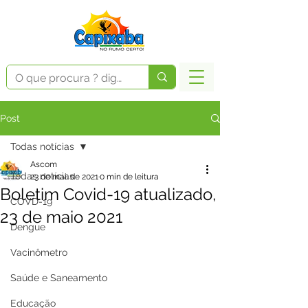
Post
Todas notícias
Ascom
Todas notícias
23 de mai. de 2021
0 min de leitura
Boletim Covid-19 atualizado,
COVD-19
23 de maio 2021
Dengue
Vacinômetro
Saúde e Saneamento
Educação