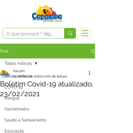
Post
Todas notícias
Ascom
Todas notícias
23 de fev. de 2021
0 min de leitura
Boletim Covid-19 atualizado,
COVD-19
23/02/2021
Dengue
Vacinômetro
Saúde e Saneamento
Educação