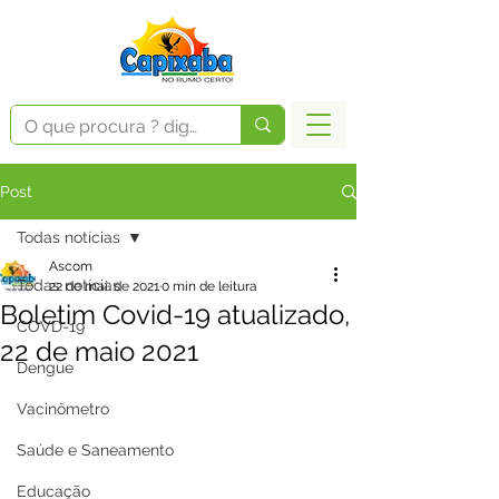
Post
Todas notícias
Ascom
Todas notícias
22 de mai. de 2021
0 min de leitura
Boletim Covid-19 atualizado,
COVD-19
22 de maio 2021
Dengue
Vacinômetro
Saúde e Saneamento
Educação