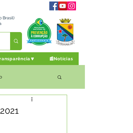
 Brasil)
a
ransparência🔽
📰Notícias
o
rto Cultura e Lazer
 2021
Campanhas