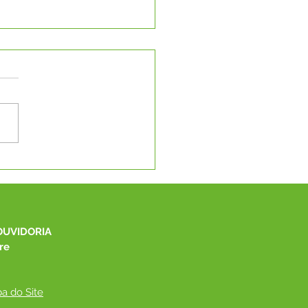
eitura de Capixaba
be o Programa Saúde
rante e realiza
dimentos para toda
ulação
OUVIDORIA
re
a do Site