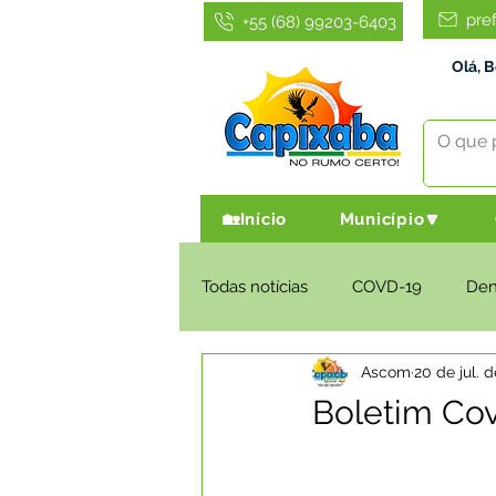
pre
+55 (68) 99203-6403
Olá, 
🏡Início
Município🔽
Todas notícias
COVD-19
De
Ascom
20 de jul. 
Infraestrutura e Obras
Agri
Boletim Cov
Administração e Finanças
I