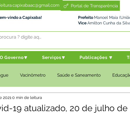
feitura.capixabaac@gmail.com
Portal de Transparência
Bem-vindo a Capixaba!
Prefeito
Manoel Maia (União
Vice
Amilton Cunha da Silv
O Governo🔽
Serviços🔽
Publicações 🔽
T
ngue
Vacinômetro
Saúde e Saneamento
Educaçã
de 2021
0 min de leitura
cultura e Meio Ambiente
Desenvolvimento Social
Despo
id-19 atualizado, 20 de julho de
nstitucional e Governo
Políticas Públicas
Nota de Pesar