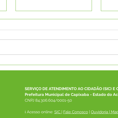
Boletim Covid-19 do dia
Pref
07/03/2022
rece
Itine
aten
pop
SERVIÇO DE ATENDIMENTO AO CIDADÃO (SIC) E 
Prefeitura Municipal de Capixaba - Estado do Ac
CNPJ 84.306.604/0001-50
ℹ️ Acesso online: 
SIC 
| 
Fale Conosco
 | 
Ouvidoria
|
Map