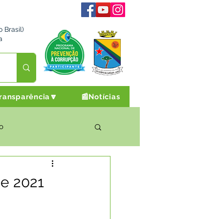
 Brasil)
a
ransparência🔽
📰Notícias
o
rto Cultura e Lazer
de 2021
Campanhas