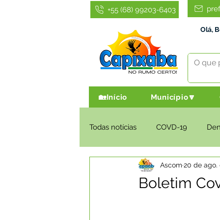
pre
+55 (68) 99203-6403
Olá, 
🏡Início
Município🔽
Todas notícias
COVD-19
De
Ascom
20 de ago.
Infraestrutura e Obras
Agri
Boletim Cov
Administração e Finanças
I