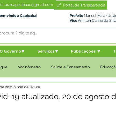
feitura.capixabaac@gmail.com
Portal de Transparência
Bem-vindo a Capixaba!
Prefeito
Manoel Maia (União
Vice
Amilton Cunha da Silv
O Governo🔽
Serviços🔽
Publicações 🔽
T
ngue
Vacinômetro
Saúde e Saneamento
Educaçã
 de 2021
0 min de leitura
cultura e Meio Ambiente
Desenvolvimento Social
Despo
id-19 atualizado, 20 de agosto 
nstitucional e Governo
Políticas Públicas
Nota de Pesar