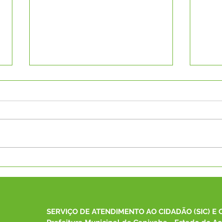
Boletim Covid-19 do dia
Pref
07/03/2022
rece
Itine
aten
pop
SERVIÇO DE ATENDIMENTO AO CIDADÃO (SIC) E 