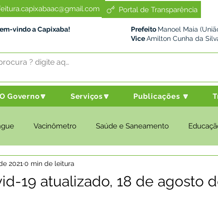
feitura.capixabaac@gmail.com
Portal de Transparência
Bem-vindo a Capixaba!
Prefeito
Manoel Maia (União
Vice
Amilton Cunha da Silv
O Governo🔽
Serviços🔽
Publicações 🔽
T
ngue
Vacinômetro
Saúde e Saneamento
Educaçã
de 2021
0 min de leitura
cultura e Meio Ambiente
Desenvolvimento Social
Despo
id-19 atualizado, 18 de agosto 
nstitucional e Governo
Políticas Públicas
Nota de Pesar