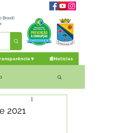
 Brasil)
a
ransparência🔽
📰Notícias
o
rto Cultura e Lazer
de 2021
Campanhas