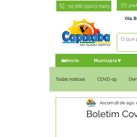
pre
+55 (68) 99203-6403
Olá, 
🏡Início
Município🔽
Todas notícias
COVD-19
De
Ascom
18 de ago. 
Infraestrutura e Obras
Agri
Boletim Cov
Administração e Finanças
I