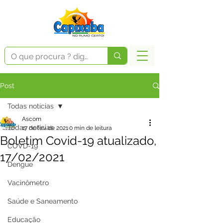
Post
Todas notícias
Ascom
Todas notícias
17 de fev. de 2021
0 min de leitura
Boletim Covid-19 atualizado,
COVD-19
17/02/2021
Dengue
Vacinômetro
Saúde e Saneamento
Educação