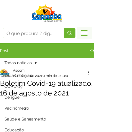
Post
Todas notícias
Ascom
Todas notícias
16 de ago. de 2021
0 min de leitura
Boletim Covid-19 atualizado,
COVD-19
16 de agosto de 2021
Dengue
Vacinômetro
Saúde e Saneamento
Educação