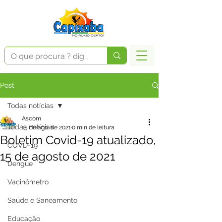
Post
Todas notícias
Ascom
Todas notícias
15 de ago. de 2021
0 min de leitura
Boletim Covid-19 atualizado,
COVD-19
15 de agosto de 2021
Dengue
Vacinômetro
Saúde e Saneamento
Educação