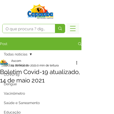
Post
Todas notícias
Ascom
Todas notícias
14 de mai. de 2021
0 min de leitura
Boletim Covid-19 atualizado,
COVD-19
14 de maio 2021
Dengue
Vacinômetro
Saúde e Saneamento
Educação