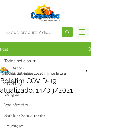
Post
Todas notícias
Ascom
Todas notícias
14 de mar. de 2021
0 min de leitura
Boletim COVID-19
COVD-19
atualizado, 14/03/2021
Dengue
Vacinômetro
Saúde e Saneamento
Educação