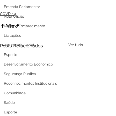
Emenda Parlamentar
COVD-19
Nota Oficial
Nota de Esclarecimento
Licitações
Ver tudo
Posts Relacionados
Assistência Social
Esporte
Desenvolvimento Econômico
Segurança Pública
Reconhecimentos Institucionais
Comunidade
Saúde
Esporte