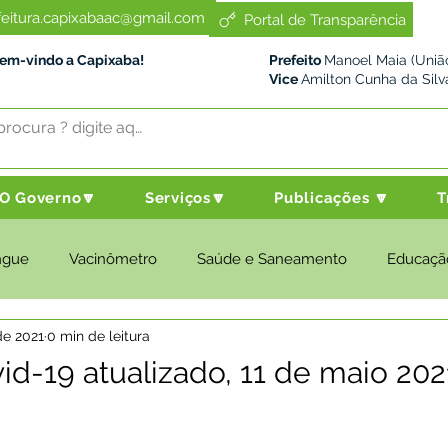
feitura.capixabaac@gmail.com
Portal de Transparência
Bem-vindo a Capixaba!
Prefeito
Manoel Maia (União
Vice
Amilton Cunha da Silv
O Governo🔽
Serviços🔽
Publicações 🔽
T
ngue
Vacinômetro
Saúde e Saneamento
Educaçã
de 2021
0 min de leitura
cultura e Meio Ambiente
Desenvolvimento Social
Despo
id-19 atualizado, 11 de maio 202
nstitucional e Governo
Políticas Públicas
Nota de Pesar