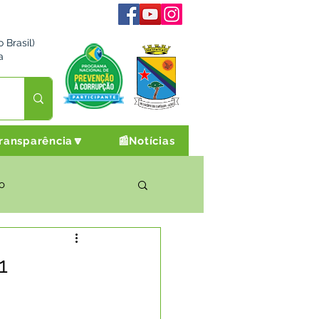
 Brasil)
a
ransparência🔽
📰Notícias
o
rto Cultura e Lazer
1
Campanhas