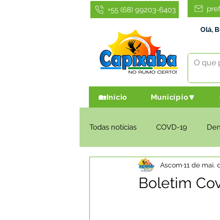
pre
+55 (68) 99203-6403
Olá, 
🏡Início
Município🔽
Todas notícias
COVD-19
De
Ascom
11 de mai. 
Infraestrutura e Obras
Agri
Boletim Cov
Administração e Finanças
I