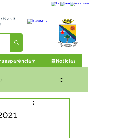
 Brasil)
a
ransparência🔽
📰Notícias
o
rto Cultura e Lazer
2021
Campanhas