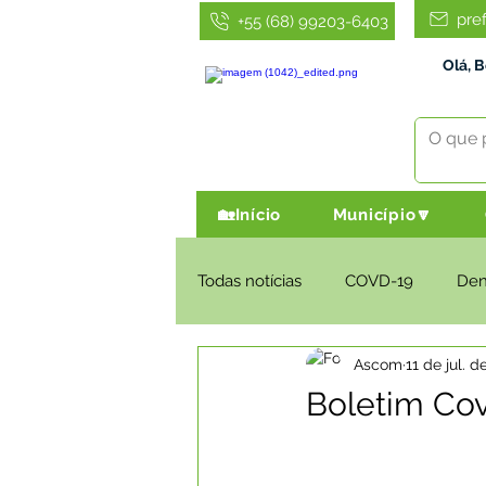
pre
+55 (68) 99203-6403
Olá, 
🏡Início
Município🔽
Todas notícias
COVD-19
De
Ascom
11 de jul. d
Infraestrutura e Obras
Agri
Boletim Cov
Administração e Finanças
I