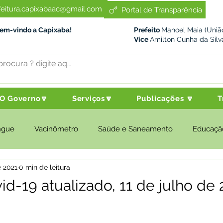
feitura.capixabaac@gmail.com
Portal de Transparência
Bem-vindo a Capixaba!
Prefeito
Manoel Maia (União
Vice
Amilton Cunha da Silv
O Governo🔽
Serviços🔽
Publicações 🔽
T
ngue
Vacinômetro
Saúde e Saneamento
Educaçã
e 2021
0 min de leitura
cultura e Meio Ambiente
Desenvolvimento Social
Despo
id-19 atualizado, 11 de julho de 
nstitucional e Governo
Políticas Públicas
Nota de Pesar