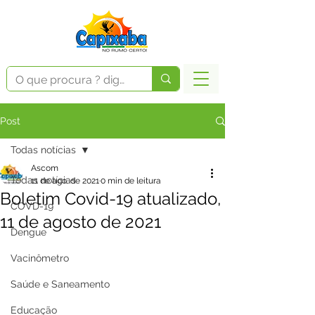
Post
Todas notícias
Ascom
Todas notícias
11 de ago. de 2021
0 min de leitura
Boletim Covid-19 atualizado,
COVD-19
11 de agosto de 2021
Dengue
Vacinômetro
Saúde e Saneamento
Educação