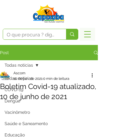
Post
Todas notícias
Ascom
Todas notícias
10 de jun. de 2021
0 min de leitura
Boletim Covid-19 atualizado,
COVD-19
10 de junho de 2021
Dengue
Vacinômetro
Saúde e Saneamento
Educação