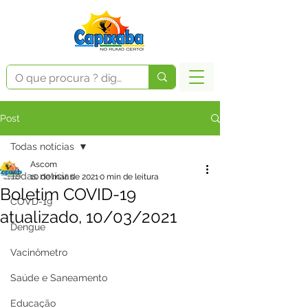
Post
Todas notícias
Ascom
Todas notícias
10 de mar. de 2021
0 min de leitura
Boletim COVID-19
COVD-19
atualizado, 10/03/2021
Dengue
Vacinômetro
Saúde e Saneamento
Educação