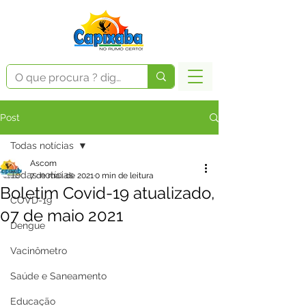
Post
Todas notícias
Ascom
Todas notícias
7 de mai. de 2021
0 min de leitura
Boletim Covid-19 atualizado,
COVD-19
07 de maio 2021
Dengue
Vacinômetro
Saúde e Saneamento
Educação