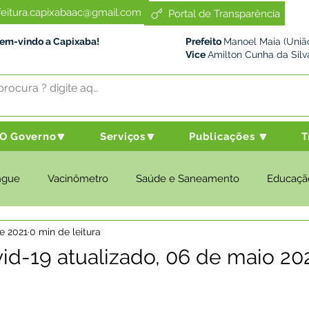
feitura.capixabaac@gmail.com
Portal de Transparência
Bem-vindo a Capixaba!
Prefeito
Manoel Maia (União
Vice
Amilton Cunha da Silv
O Governo🔽
Serviços🔽
Publicações 🔽
T
ngue
Vacinômetro
Saúde e Saneamento
Educaçã
e 2021
0 min de leitura
cultura e Meio Ambiente
Desenvolvimento Social
Despo
id-19 atualizado, 06 de maio 20
nstitucional e Governo
Políticas Públicas
Nota de Pesar