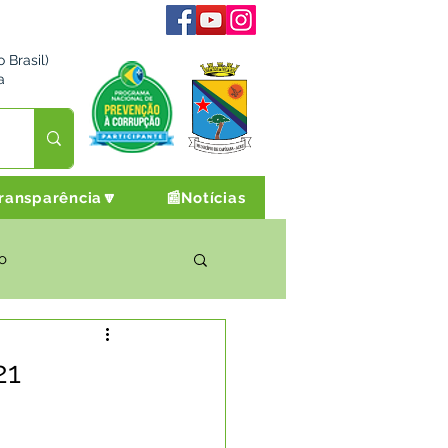
 Brasil)
a
ransparência🔽
📰Notícias
o
rto Cultura e Lazer
21
Campanhas