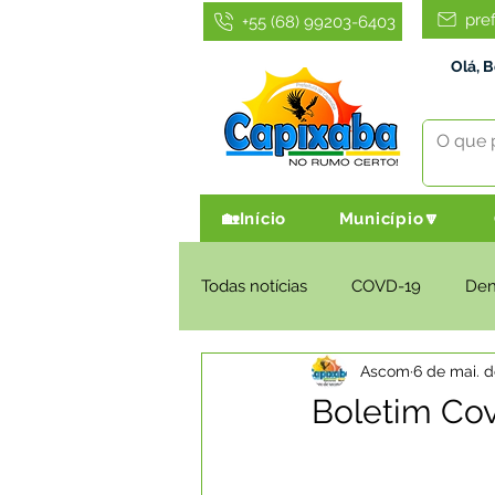
pre
+55 (68) 99203-6403
Olá, 
🏡Início
Município🔽
Todas notícias
COVD-19
De
Ascom
6 de mai. d
Infraestrutura e Obras
Agri
Boletim Cov
Administração e Finanças
I