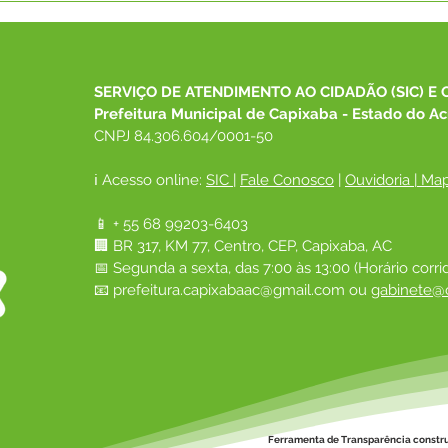
07/03/2022
rece
Itine
aten
pop
SERVIÇO DE ATENDIMENTO AO CIDADÃO (SIC) E 
Prefeitura Municipal de Capixaba - Estado do Ac
CNPJ 84.306.604/0001-50
ℹ️ Acesso online: 
SIC 
| 
Fale Conosco
 | 
Ouvidoria
|
Map
📱 + 55 68 99203-6403
🏢 BR 317, KM 77, Centro, CEP, Capixaba, AC
📅 Segunda a sexta, das 7:00 às 13:00 (Horário corri
📧 
prefeitura.capixabaac@gmail.com
 ou
gabinete@c
Ferramenta de Transparência constr