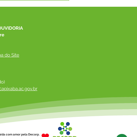
be o Programa Saúde
rante e realiza
dimentos para toda
ulação
OUVIDORIA
re
a do Site
do)
apixaba.ac.gov.br
 ​
uída com amor pela Decorp.