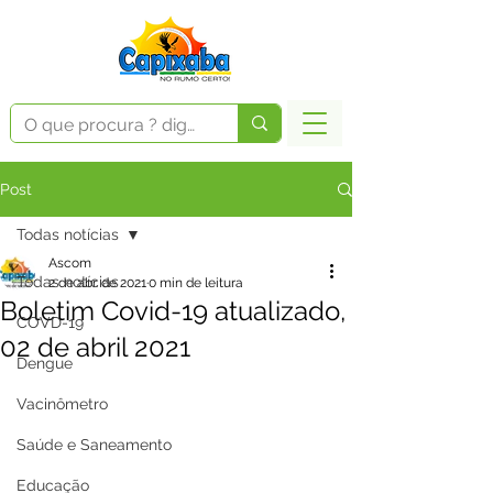
Post
Todas notícias
Ascom
Todas notícias
2 de abr. de 2021
0 min de leitura
Boletim Covid-19 atualizado,
COVD-19
02 de abril 2021
Dengue
Vacinômetro
Saúde e Saneamento
Educação