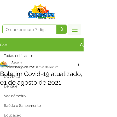
Post
Todas notícias
Ascom
Todas notícias
1 de ago. de 2021
0 min de leitura
Boletim Covid-19 atualizado,
COVD-19
01 de agosto de 2021
Dengue
Vacinômetro
Saúde e Saneamento
Educação