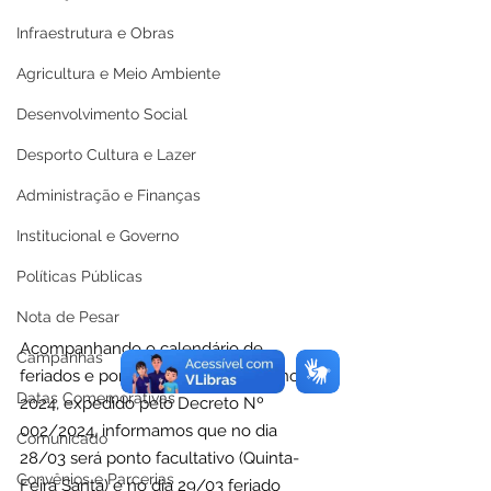
Infraestrutura e Obras
Agricultura e Meio Ambiente
Desenvolvimento Social
Desporto Cultura e Lazer
Administração e Finanças
Institucional e Governo
Políticas Públicas
Nota de Pesar
Acompanhando o calendário de 
Campanhas
feriados e pontos facultativos do ano de 
Datas Comemorativas
2024, expedido pelo Decreto Nº 
002/2024, informamos que no dia 
Comunicado
28/03 será ponto facultativo (Quinta-
Convênios e Parcerias
Feira Santa) e no dia 29/03 feriado 