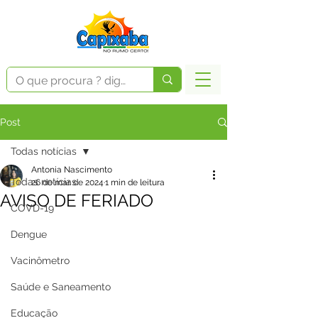
Post
Todas notícias
Antonia Nascimento
Todas notícias
26 de mar. de 2024
1 min de leitura
AVISO DE FERIADO
COVD-19
Dengue
Vacinômetro
Saúde e Saneamento
Educação