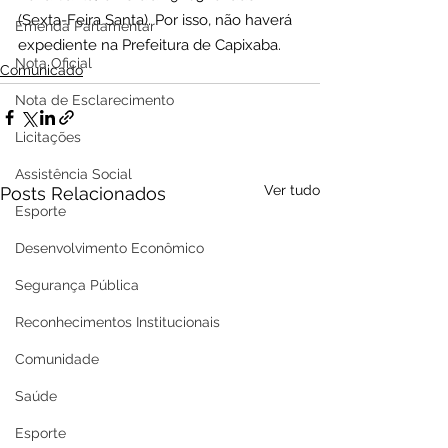
(Sexta-Feira Santa). Por isso, não haverá 
Emenda Parlamentar
expediente na Prefeitura de Capixaba.
Nota Oficial
Comunicado
Nota de Esclarecimento
Licitações
Assistência Social
Ver tudo
Posts Relacionados
Esporte
Desenvolvimento Econômico
Segurança Pública
Reconhecimentos Institucionais
Comunidade
Saúde
Esporte